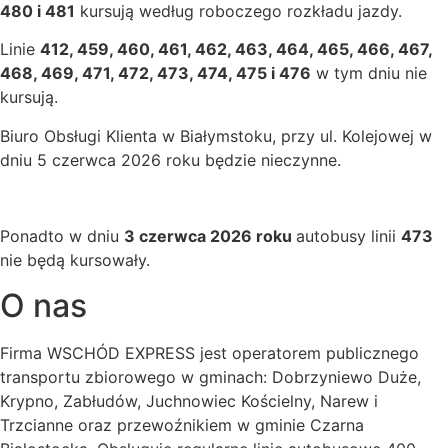
480 i 481
kursują według roboczego rozkładu jazdy.
Linie
412, 459, 460, 461, 462, 463, 464, 465, 466, 467,
468, 469, 471, 472, 473, 474, 475 i 476
w tym dniu nie
kursują.
Biuro Obsługi Klienta w Białymstoku, przy ul. Kolejowej w
dniu 5 czerwca 2026 roku będzie nieczynne.
Ponadto w dniu
3 czerwca 2026 roku
autobusy linii
473
nie będą kursowały.
O nas
Firma WSCHÓD EXPRESS jest operatorem publicznego
transportu zbiorowego w gminach: Dobrzyniewo Duże,
Krypno, Zabłudów, Juchnowiec Kościelny, Narew i
Trzcianne oraz przewoźnikiem w gminie Czarna