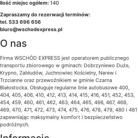
Ilość miejsc ogółem:
140
Zapraszamy do rezerwacji terminów:
tel. 533 696 656
biuro@wschodexpress.pl
O nas
Firma WSCHÓD EXPRESS jest operatorem publicznego
transportu zbiorowego w gminach: Dobrzyniewo Duże,
Krypno, Zabłudów, Juchnowiec Kościelny, Narew i
Trzcianne oraz przewoźnikiem w gminie Czarna
Białostocka. Obsługuje regularne linie autobusowe 400,
404, 405, 406, 410, 412, 413, 414, 415, 416, 451, 452, 453,
454, 459, 460, 461, 462, 463, 464, 465, 466, 467, 468,
469, 470, 471, 472, 473, 474, 475, 476, 478, 479, 480 i 481
zapewniając maksymalny komfort i bezpieczeństwo
podróżnych.