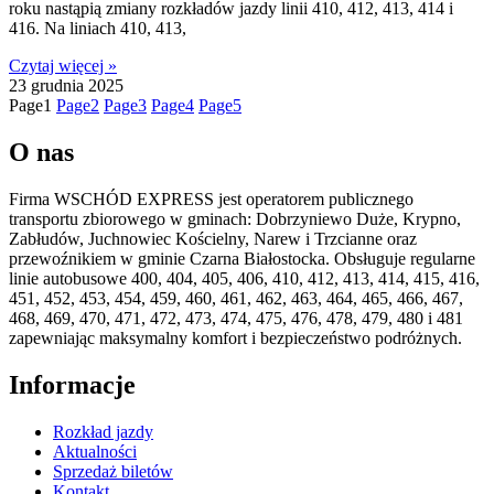
roku nastąpią zmiany rozkładów jazdy linii 410, 412, 413, 414 i
416. Na liniach 410, 413,
Czytaj więcej »
23 grudnia 2025
Page
1
Page
2
Page
3
Page
4
Page
5
O nas
Firma WSCHÓD EXPRESS jest operatorem publicznego
transportu zbiorowego w gminach: Dobrzyniewo Duże, Krypno,
Zabłudów, Juchnowiec Kościelny, Narew i Trzcianne oraz
przewoźnikiem w gminie Czarna Białostocka. Obsługuje regularne
linie autobusowe 400, 404, 405, 406, 410, 412, 413, 414, 415, 416,
451, 452, 453, 454, 459, 460, 461, 462, 463, 464, 465, 466, 467,
468, 469, 470, 471, 472, 473, 474, 475, 476, 478, 479, 480 i 481
zapewniając maksymalny komfort i bezpieczeństwo podróżnych.
Informacje
Rozkład jazdy
Aktualności
Sprzedaż biletów
Kontakt