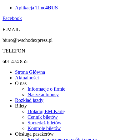
Przejdź
Aplikacja Time
4BUS
do
Facebook
treści
E-MAIL
biuro@wschodexpress.pl
TELEFON
601 474 855
Strona Główna
Aktualności
O nas
Informacje o firmie
Nasze autobusy
Rozkład jazdy
Bilety
Doładuj EM-Kartę
Cennik biletów
Sprzedaż biletów
Kontrole biletów
Obsługa pasażerów
Regulamin przewozu osób i rzeczy