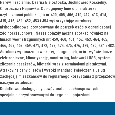
Narew, Trzcianne, Czarna Białostocka, Juchnowiec Kościelny,
Choroszcz i Hajnówka. Obsługujemy linie o charakterze
użyteczności publicznej o nr 400, 405, 406, 410, 412, 413, 414,
415, 416, 451, 452, 453 i 454 wykorzystując autobusy
niskopodłogowe, dostosowane do potrzeb osób o ograniczonej
zdolności ruchowej. Nasze pojazdy można spotkać również na
liniach wewnątrzgminnych nr: 459, 460, 461, 462, 463, 464, 465,
466, 467, 468, 469, 471, 472, 473, 474, 475, 476, 479, 480, 481 i 482.
Autobusy wyposażono w szereg udogodnień, m.in.: wyświetlacze
elektroniczne, klimatyzację, monitoring, ładowarki USB, system
zliczania pasażerów, bileterki wraz z terminalami płatniczymi.
Atrakcyjne ceny biletów i wysoki standard świadczenia usług
zachęcają mieszkańców do regularnego korzystania z przejazdów
naszymi autobusami.
Dodatkowo obsługujemy dowóz osób niepełnosprawnych
specjalnie przystosowanymi do tego celu pojazdami